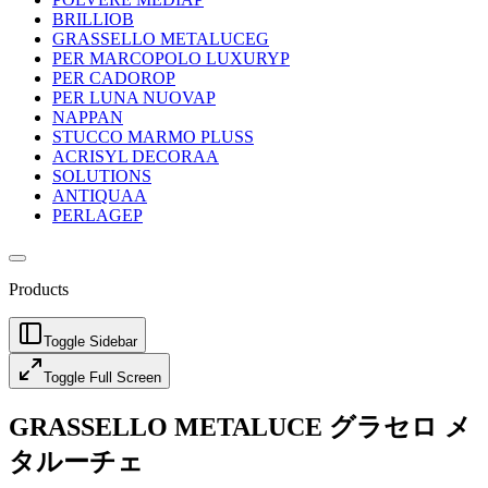
BRILLIO
B
GRASSELLO METALUCE
G
PER MARCOPOLO LUXURY
P
PER CADORO
P
PER LUNA NUOVA
P
NAPPA
N
STUCCO MARMO PLUS
S
ACRISYL DECORA
A
SOLUTION
S
ANTIQUA
A
PERLAGE
P
Products
Toggle Sidebar
Toggle Full Screen
GRASSELLO METALUCE
グラセロ メ
タルーチェ