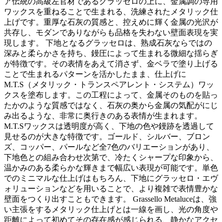
ア伝統の高級左官材であるグラッセロの上に、金属調の専用
ワックスを重ねることで生まれる、洗練されたメタリック仕
上げです。重厚な石灰の質感と、控えめに輝く金属の光沢が
共存し、モダンでありながらも品格を失わない壁面表現を実
現します。 下地となるグラッセロは、熟成石灰ならではの
深みと柔らかさを持ち、鏝圧によって生まれる微細な揺らぎ
が特徴です。その表情をあえて消さず、金ベラで塗り上げる
ことで生まれるパターンを活かしたまま、仕上げに
M.T.S（メタリック・トランスペアレント・システム）ワッ
クスを塗布します。この工程によって、金属そのものを貼っ
たかのような質感ではなく、石灰の奥から金属の気配がにじ
み出るような、非常に奥行きのある表情が生まれます。
M.T.Sワックスは透明度が高く、下地の色や鏝跡を透過して
見せるのが大きな特徴です。ゴールド、シルバー、ブロン
ズ、コッパー、パールなど全7色のバリエーションがあり、
下地色との組み合わせ次第で、冷たくシャープな印象から、
温かみのある柔らかな輝きまで幅広い表現が可能です。単色
でのミニマルな仕上げはもちろん、下地にグラッセロ・エヴ
ォリューションなどを用いることで、より複雑で表情豊かな
壁面をつくり出すこともできます。 Grassello Metaluceは、強
い主張をするメタリック仕上げとは一線を画し、光の角度や
距離によって初めてその存在感が感じられる、静かなアクセ