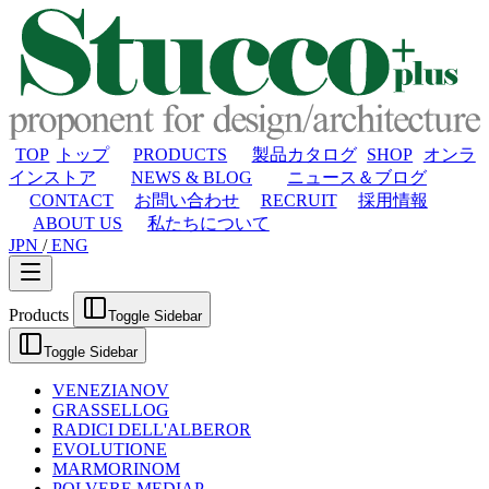
TOP
トップ
PRODUCTS
製品カタログ
SHOP
オンラ
インストア
NEWS & BLOG
ニュース＆ブログ
CONTACT
お問い合わせ
RECRUIT
採用情報
ABOUT US
私たちについて
JPN
/
ENG
Products
Toggle Sidebar
Toggle Sidebar
VENEZIANO
V
GRASSELLO
G
RADICI DELL'ALBERO
R
EVOLUTION
E
MARMORINO
M
POLVERE MEDIA
P