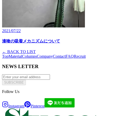
2021/07/22
漆喰の吸着メカニズムについて
←
BACK TO LIST
Top
Material
Columns
Company
Contact
FAQ
Recruit
NEWS LETTER
SUBSCRIBE
Follow Us
Instagram
Pinterest